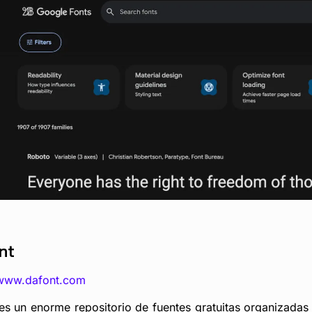
nt
/www.dafont.com
es un enorme repositorio de fuentes gratuitas organizadas p