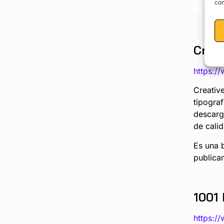
con
Creat
https:/
Creativ
tipogra
descarg
de calid
Es una 
publica
1001 
https:/