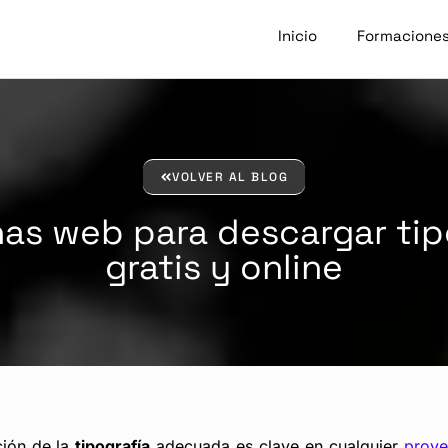
Inicio
Formacione
VOLVER AL BLOG
nas web para descargar tip
gratis y online
ción de la
tipografía
adecuada es clave en cualquier
proye