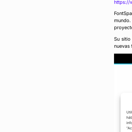
https:/
FontSpa
mundo. 
proyect
Su sitio
nuevas f
Uti
háb
inf
“Ac