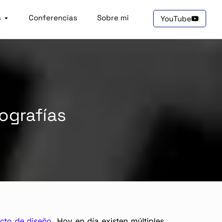
s
Conferencias
Sobre mi
YouTube
ografías
cto de diseño
. Hoy en día existen múltiples