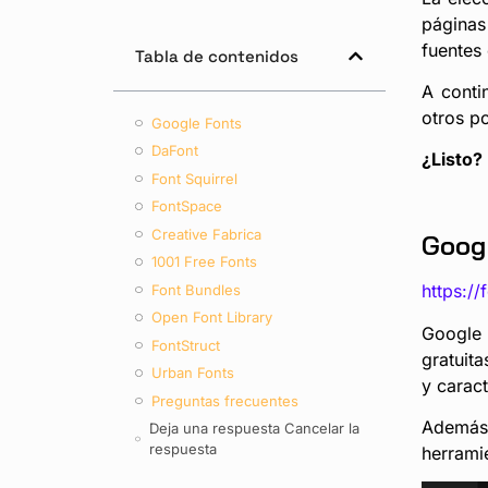
páginas
fuentes 
Tabla de contenidos
A conti
otros po
Google Fonts
DaFont
¿Listo? 
Font Squirrel
FontSpace
Creative Fabrica
Goog
1001 Free Fonts
https:/
Font Bundles
Open Font Library
Google 
FontStruct
gratuita
Urban Fonts
y caract
Preguntas frecuentes
Además,
Deja una respuesta Cancelar la
respuesta
herrami