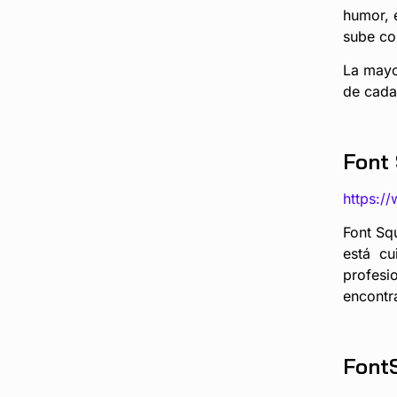
humor, 
sube co
La mayor
de cada
Font 
https:/
Font Squ
está cu
profesi
encontra
Font