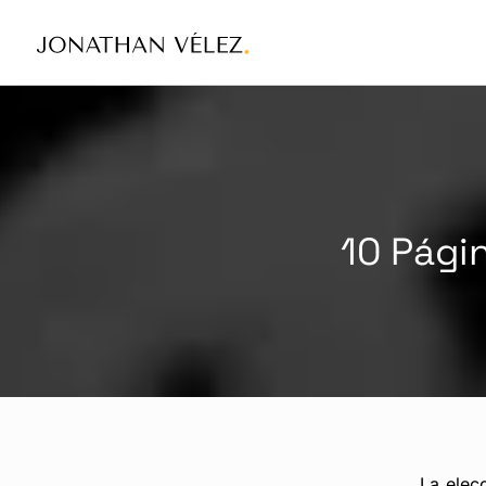
10 Pági
La elec