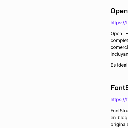
Open
https://
Open F
complet
comercia
incluyan
Es ideal
Font
https://
FontStru
en bloq
origina